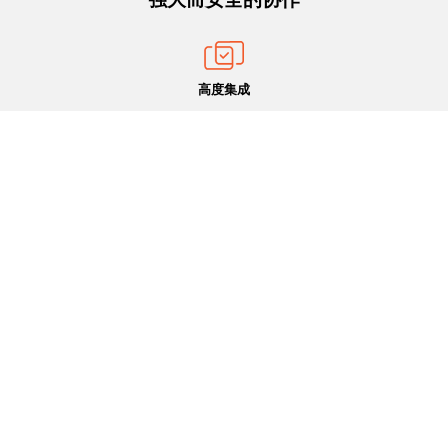
高度集成
Canvas管控整个Catalyst和PixelNet处理设备，即使显示设备
在不同的地方。
在线观看
当事件需要关注时，可直接从资源池选择相关视频连接，给与
一个直接的通道实现在线查看。
安全接入
Canvas可以在世界上任何地方工作，也可以在任何设备上工
作。无论您在办公室内还是办公室外，您都可根据权限查看和
编辑内容。