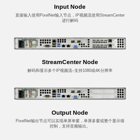
Input Node
直接输入使用
PixelNet
输入节点，
IP
视频流使用
StreamCenter
进行解码
StreamCenter Node
解码和显示多个
IP
视频流
–
支持
1080
或
4K
分辨率
Output Node
PixelNet输出节点可以实现单屏单窗，单屏多窗或整个显示墙
控制，支持音频输出。