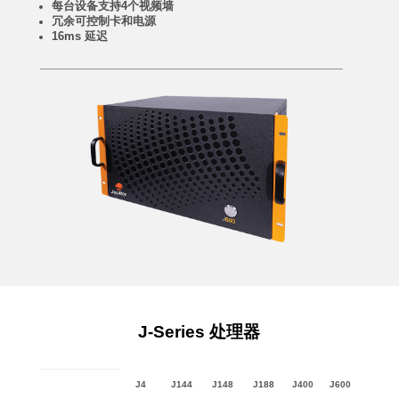
每台设备支持4个视频墙
冗余可控制卡和电源
16ms 延迟
J-Series 处理器
J4
J144
J148
J188
J400
J600