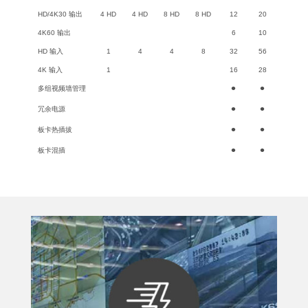
HD/4K30 输出
4 HD
4 HD
8 HD
8 HD
12
20
4K60 输出
6
10
HD 输入
1
4
4
8
32
56
4K 输入
1
16
28
•
•
多组视频墙管理
•
•
冗余电源
•
•
板卡热插拔
•
•
板卡混插