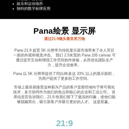
娱乐和运动场所
独特的数字标牌应用
Pana绘景 显示屏
通过21:9镜头看世界万物
Pana 21:9 超宽
5K
分辨率为传统显示器市场带来了令人耳目
一新的外观和视觉冲击。 我们
2.5
米宽的
Pana 105 canvas
可
通过提升互动和增强工作空间协作体验，从而优化团队生产
力，提升企业效率。
Pana 以 5K 分辨率提供了同比4K多达 33% 以上的显示面积，
为用户提供了更多的工作空间。
市场上最容易接受这种新兴产品的客户是那些倾向于将可视化
技术，多方协同作为他们的焦点和核心的企业和工业公司。 首
席信息官告诉我们，
21:9
给我们留下了最深的印象，使他们能
够脱颖而出，吸引新客户并吸引更好的人才。 这是双赢。
21:9