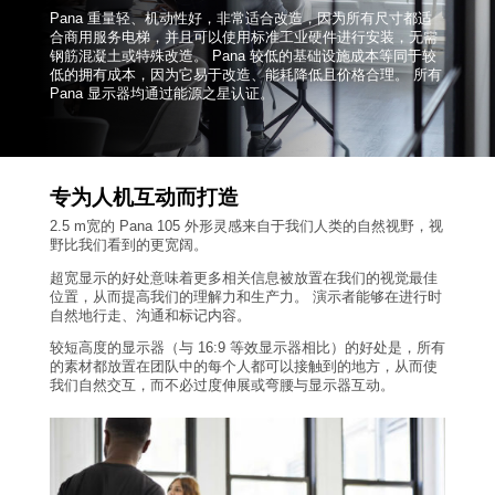
Pana 重量轻、机动性好，非常适合改造，因为所有尺寸都适
合商用服务电梯，并且可以使用标准工业硬件进行安装，无需
钢筋混凝土或特殊改造。
Pana
较低的基础设施成本等同于较
低的拥有成本，因为它易于改造、能耗降低且价格合理。 所有
Pana
显示器均通过能源之星认证。
专为人机互动而打造
2.5 m宽的
Pana 105
外形灵感来自于我们人类的自然视野，视
野比我们看到的更宽阔。
超宽显示的好处意味着更多相关信息被放置在我们的视觉最佳
位置，从而提高我们的理解力和生产力。 演示者能够在进行时
自然地行走、沟通和标记内容。
较短高度的显示器（与
16:9
等效显示器相比）的好处是，所有
的素材都放置在团队中的每个人都可以接触到的地方，从而使
我们自然交互，而不必过度伸展或弯腰与显示器互动。