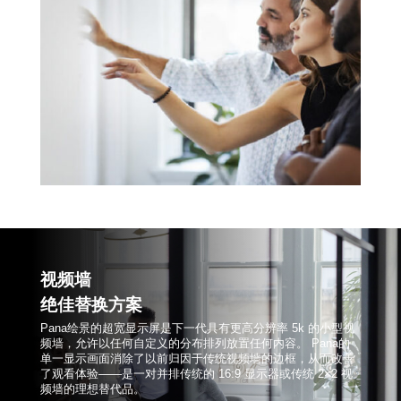
视频墙
绝佳替换方案
Pana绘景的超宽显示屏是下一代具有更高分辨率
5k
的小型视
频墙，允许以任何自定义的分布排列放置任何内容。
Pana
的
单一显示画面消除了以前归因于传统视频墙的边框，从而改善
了观看体验
——
是一对并排传统的
16:9
显示器或传统
2×2
视
频墙的理想替代品。