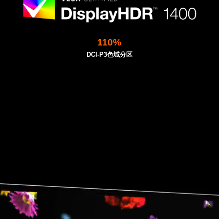
110%
DCI-P3
色域
分区
Video
Player