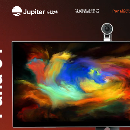
视
频
视频墙处理器
Pana绘景 
播
放
器